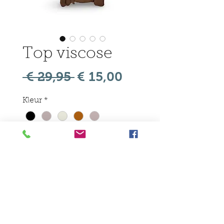
Top viscose
Normale
Verkoopprijs
 € 29,95 
€ 15,00
prijs
Kleur
*
Aantal
*
In winkelwagen
A lijn top is luxe viscose stof