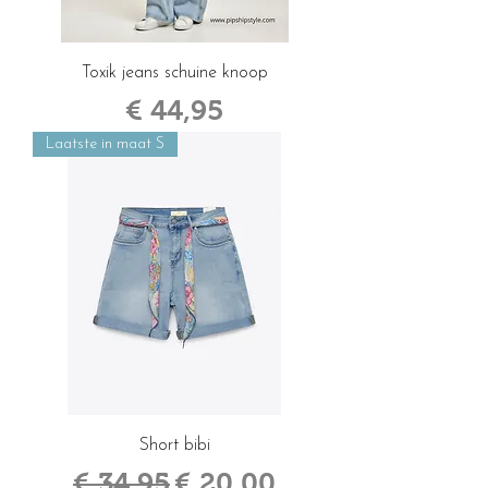
Toxik jeans schuine knoop
Prijs
€ 44,95
Laatste in maat S
Short bibi
Normale prijs
Verkoopprijs
€ 34,95
€ 20,00