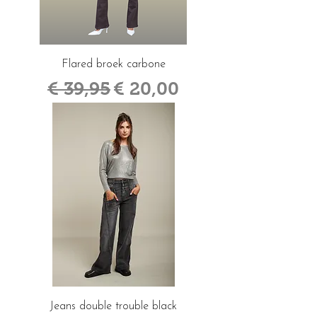
Flared broek carbone
Normale prijs
Verkoopprijs
€ 39,95
€ 20,00
Jeans double trouble black