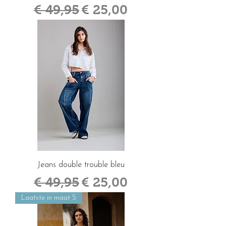
Normale prijs
Verkoopprijs
€ 49,95
€ 25,00
Jeans double trouble bleu
Normale prijs
Verkoopprijs
€ 49,95
€ 25,00
Laatste in maat S