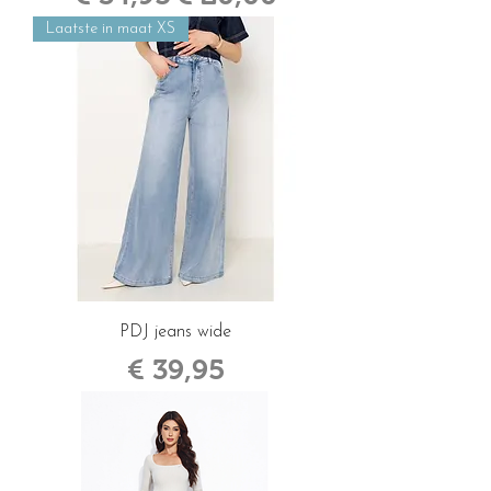
Laatste in maat XS
PDJ jeans wide
Prijs
€ 39,95