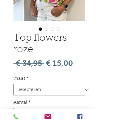
Top flowers
roze
Normale
Verkoopprijs
 € 34,95 
€ 15,00
prijs
maat
*
Aantal
*
In winkelwagen