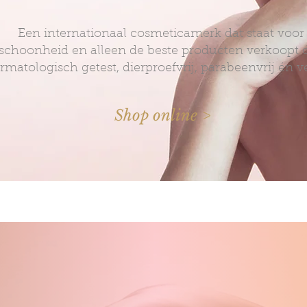
Een internationaal cosmeticamerk dat staat voor
schoonheid en alleen de beste producten verkoopt 
rmatologisch getest, dierproefvrij, parabeenvrij én v
Shop online >