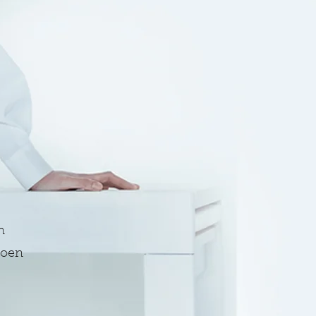
n
zoen