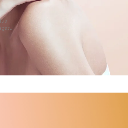
dus
egan.