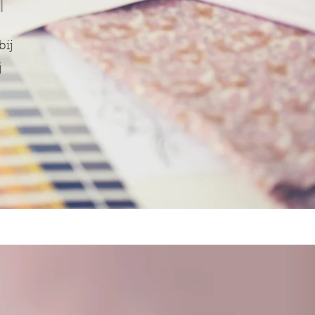
l
bij
j