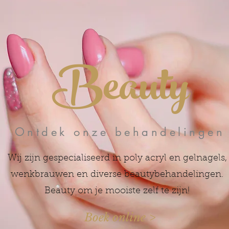
Beauty
Ontdek onze behandelingen
Wij zijn gespecialiseerd in poly acryl en gelnagels,
wenkbrauwen en diverse beautybehandelingen.
Beauty om je mooiste zelf te zijn!
Boek online >